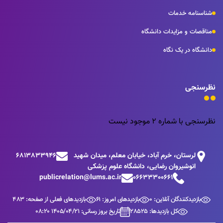
شناسنامه خدمات
مناقصات و مزایدات دانشگاه
دانشگاه در یک نگاه
نظرسنجی
نظرسنجی با شماره 2 موجود نیست
لرستان، خرم آباد، خیابان معلم، میدان شهید
6813833946
انوشیروان رضایی، دانشگاه علوم پزشکی
publicrelation@lums.ac.ir
06633300661
بازدیدکنندگان آنلاین: 0
بازدیدهای امروز: 61
بازدیدهای فعلی از صفحه: 483
کل بازدیدها: 28525
تاریخ بروز رسانی: 1405/04/21 08:20